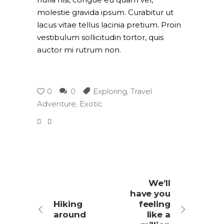
molestie gravida ipsum. Curabitur ut
lacus vitae tellus lacinia pretium. Proin
vestibulum sollicitudin tortor, quis
auctor mi rutrum non.
0
0
Exploring
,
Travel
Adventure
,
Exotic
We’ll
have you
Hiking
feeling
around
like a