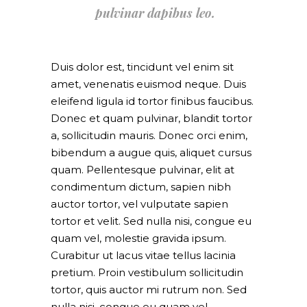
pulvinar dapibus leo.
Duis dolor est, tincidunt vel enim sit
amet, venenatis euismod neque. Duis
eleifend ligula id tortor finibus faucibus.
Donec et quam pulvinar, blandit tortor
a, sollicitudin mauris. Donec orci enim,
bibendum a augue quis, aliquet cursus
quam. Pellentesque pulvinar, elit at
condimentum dictum, sapien nibh
auctor tortor, vel vulputate sapien
tortor et velit. Sed nulla nisi, congue eu
quam vel, molestie gravida ipsum.
Curabitur ut lacus vitae tellus lacinia
pretium. Proin vestibulum sollicitudin
tortor, quis auctor mi rutrum non. Sed
nulla nisi, congue eu quam vel,