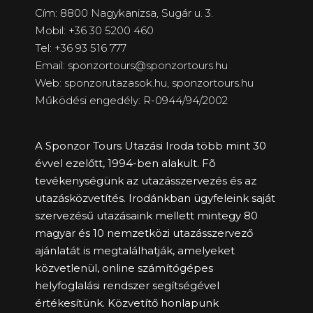
Cím: 8800 Nagykanizsa, Sugár u. 3.
Mobil: +36 30 5200 460
Tel: +36 93 516 777
Email: sponzortours@sponzortours.hu
Web: sponzorutazasok.hu,
sponzortours.hu
Működési engedély: R-0944/94/2002
A Sponzor Tours Utazási Iroda több mint 30
évvel ezelőtt, 1994-ben alakult. Fõ
tevékenységünk az utazásszervezés és az
utazásközvetítés. Irodánkban ügyfeleink saját
szervezésű utazásaink mellett mintegy 80
magyar és 10 nemzetközi utazásszervező
ajánlatát is megtalálhatják, amelyeket
közvetlenül, online számítógépes
helyfoglalási rendszer segítségével
értékesítünk. Közvetítő honlapunk