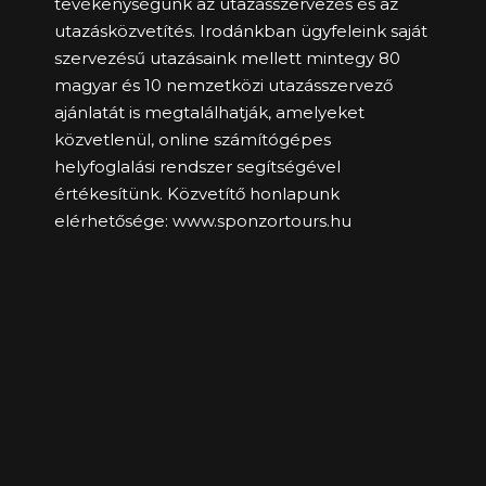
tevékenységünk az utazásszervezés és az
utazásközvetítés. Irodánkban ügyfeleink saját
szervezésű utazásaink mellett mintegy 80
magyar és 10 nemzetközi utazásszervező
ajánlatát is megtalálhatják, amelyeket
közvetlenül, online számítógépes
helyfoglalási rendszer segítségével
értékesítünk. Közvetítő honlapunk
elérhetősége:
www.sponzortours.hu