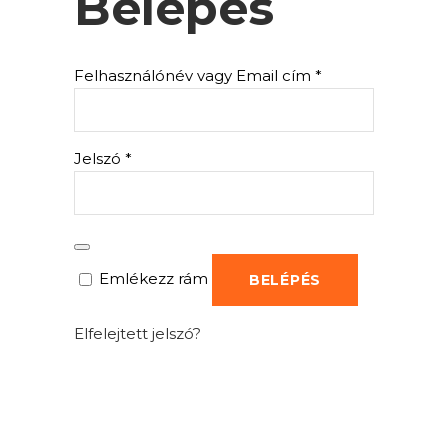
Belépés
Kötelező
Felhasználónév vagy Email cím
*
Kötelező
Jelszó
*
Emlékezz rám
BELÉPÉS
Elfelejtett jelszó?