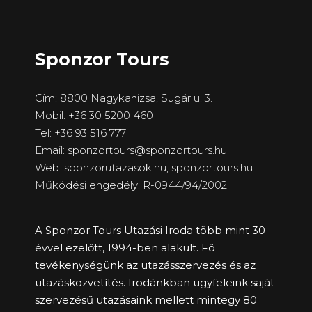
Sponzor Tours
Cím: 8800 Nagykanizsa, Sugár u. 3.
Mobil: +36 30 5200 460
Tel: +36 93 516 777
Email: sponzortours@sponzortours.hu
Web: sponzorutazasok.hu,
sponzortours.hu
Működési engedély: R-0944/94/2002
A Sponzor Tours Utazási Iroda több mint 30
évvel ezelőtt, 1994-ben alakult. Fõ
tevékenységünk az utazásszervezés és az
utazásközvetítés. Irodánkban ügyfeleink saját
szervezésű utazásaink mellett mintegy 80