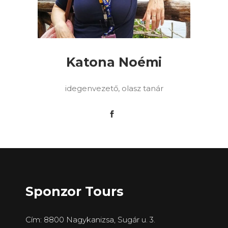
Katona Noémi
idegenvezető, olasz tanár
Sponzor Tours
Cím: 8800 Nagykanizsa, Sugár u. 3.