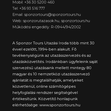
Mobil: +36 30 5200 460
Tel: +36 93 516 777
Email: sponzortours@sponzortours.hu
Web: sponzorutazasok.hu,
sponzortours.hu
Működési engedély: R-0944/94/2002
A Sponzor Tours Utazási Iroda több mint 30
évvel ezelőtt, 1994-ben alakult. Fõ
tevékenységünk az utazásszervezés és az
utazásközvetítés. Irodánkban ügyfeleink saját
szervezésű utazásaink mellett mintegy 80
magyar és 10 nemzetközi utazásszervező
ajánlatát is megtalálhatják, amelyeket
közvetlenül, online számítógépes
helyfoglalási rendszer segítségével
értékesítünk. Közvetítő honlapunk
elérhetősége:
www.sponzortours.hu