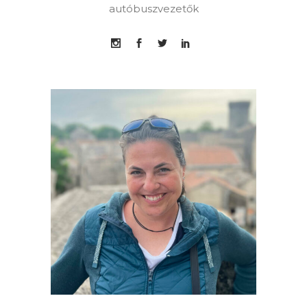
autóbuszvezetők