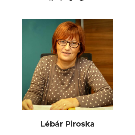
Lébár Piroska