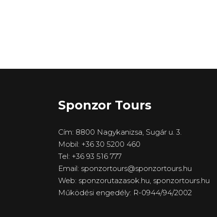
Sponzor Tours
Cím: 8800 Nagykanizsa, Sugár u. 3.
Mobil: +36 30 5200 460
Tel: +36 93 516 777
Email: sponzortours@sponzortours.hu
Web: sponzorutazasok.hu,
sponzortours.hu
Működési engedély: R-0944/94/2002