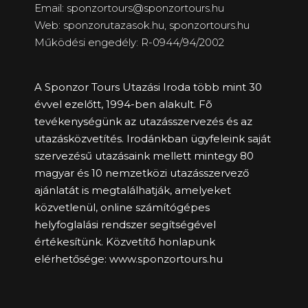
Email: sponzortours@sponzortours.hu
Web: sponzorutazasok.hu,
sponzortours.hu
Működési engedély: R-0944/94/2002
A Sponzor Tours Utazási Iroda több mint 30
évvel ezelőtt, 1994-ben alakult. Fõ
tevékenységünk az utazásszervezés és az
utazásközvetítés. Irodánkban ügyfeleink saját
szervezésű utazásaink mellett mintegy 80
magyar és 10 nemzetközi utazásszervező
ajánlatát is megtalálhatják, amelyeket
közvetlenül, online számítógépes
helyfoglalási rendszer segítségével
értékesítünk. Közvetítő honlapunk
elérhetősége:
www.sponzortours.hu