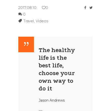
2017.08.10.
0
0
Travel
,
Videos
The healthy
life is the
best life,
choose your
own way to
do it
Jason Andrews