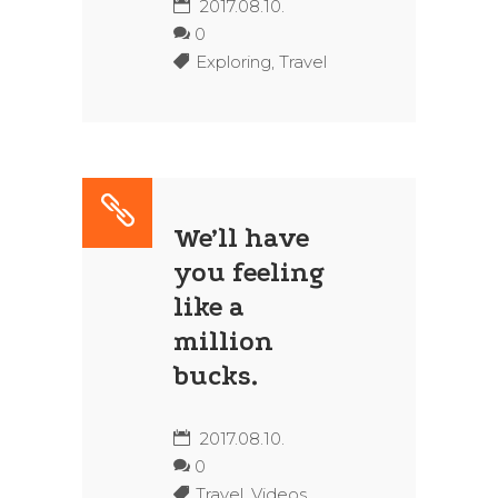
2017.08.10.
0
Exploring
,
Travel
We’ll have
you feeling
like a
million
bucks.
2017.08.10.
0
Travel
,
Videos