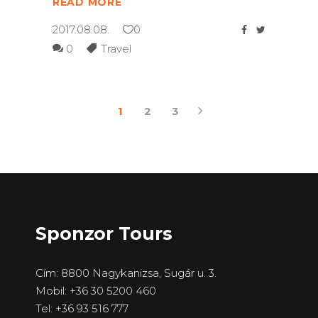
READ MORE
2017.08.08.
0
0
Travel
1
2
3
Sponzor Tours
Cím: 8800 Nagykanizsa, Sugár u. 3.
Mobil: +36 30 5200 460
Tel: +36 93 516 777