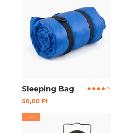
KOSÁRBA TESZEM
Sleeping Bag
Érték
4.00
/ 5
50,00
Ft
SALE