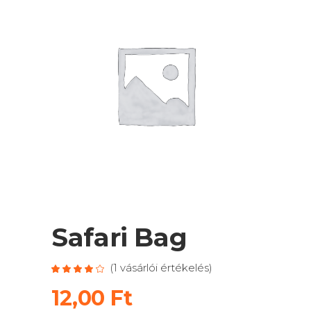
Safari Bag
(
1
vásárlói értékelés)
Értékelés
1
4.00
az
12,00
Ft
5-
ből,
értékelés