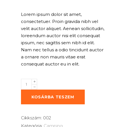
alapján
Lorem ipsum dolor sit amet,
consectetuer. Proin gravida nibh vel
velit auctor aliquet. Aenean sollicitudin,
loreendum auctor nisi elit consequat
ipsum, nec sagittis sem nibh id elit.
Nam nec tellus a odio tincidunt auctor
a ornare non mauris vitae erat
consequat auctor eu in elit.
Safari
Bag
quantity
KOSÁRBA TESZEM
Cikkszám:
002
Kategória:
Camping