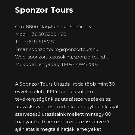
Sponzor Tours
Cím: 8800 Nagykanizsa, Sugár u. 3.
Mobil: +36 30 5200 460
Tel: +36 93 516 777
Email: sponzortours@sponzortours.hu
Web: sponzorutazasok.hu,
sponzortours.hu
Működési engedély: R-0944/94/2002
A Sponzor Tours Utazási Iroda több mint 30
évvel ezelőtt, 1994-ben alakult. Fõ
tevékenységünk az utazásszervezés és az
utazásközvetítés. Irodánkban ügyfeleink saját
szervezésű utazásaink mellett mintegy 80
magyar és 10 nemzetközi utazásszervező
ajánlatát is megtalálhatják, amelyeket