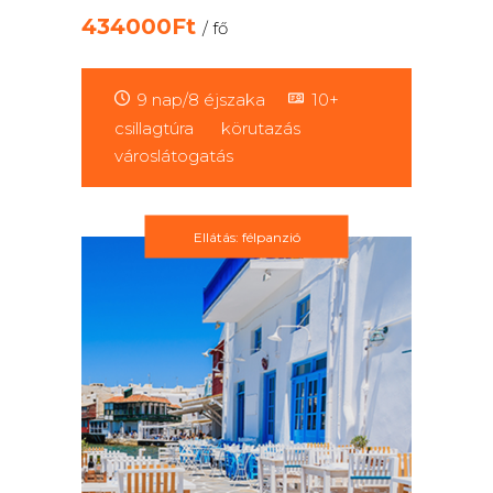
434000Ft
/ fő
9 nap/8 éjszaka
10+
csillagtúra
körutazás
városlátogatás
Ellátás: félpanzió