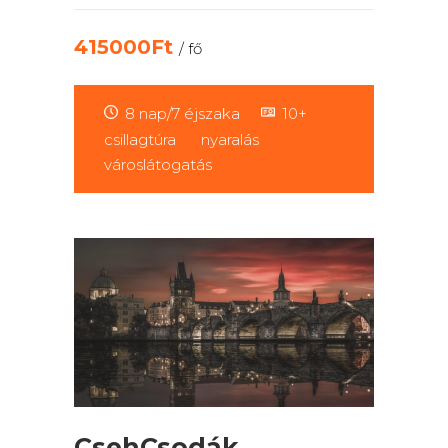
415000Ft
/ fő
8 nap/7 éjszaka
10+
csillagtúra
nyaralás
városlátogatás
CsehCsodák