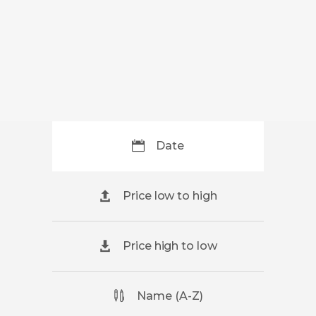
Date
Price low to high
Price high to low
Name (A-Z)