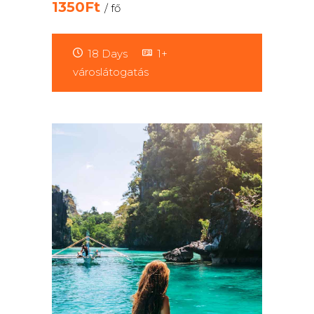
1350Ft
/ fő
18 Days
1+
városlátogatás