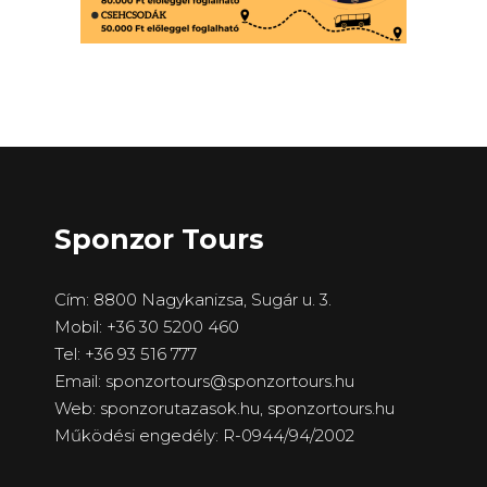
Sponzor Tours
Cím: 8800 Nagykanizsa, Sugár u. 3.
Mobil: +36 30 5200 460
Tel: +36 93 516 777
Email: sponzortours@sponzortours.hu
Web: sponzorutazasok.hu,
sponzortours.hu
Működési engedély: R-0944/94/2002