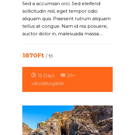
Sed a accumsan orci. Sed eleifend
sollicitudin nisl, eget tempor odio
aliquam quis. Praesent rutrum aliquam
tellus at congue. Nam id nisi posuere,
auctor dolor in, malesuada massa.…
1870Ft
/ fő
15 Days
20+
városlátogatás