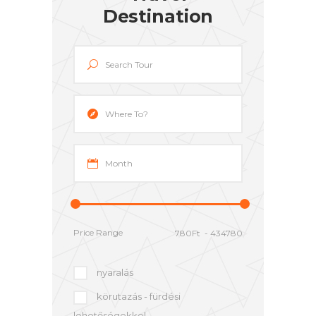
Destination
Price Range
nyaralás
körutazás - fürdési
lehetőségekkel