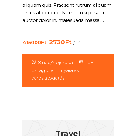
aliquam quis. Praesent rutrum aliquam
tellus at congue. Nam id nisi posuere,
auctor dolor in, malesuada massa.…
2730Ft
415000Ft
/ fő
8 nap/7 éjszaka
10+
csillagtúra
nyaralás
városlátogatás
Travel