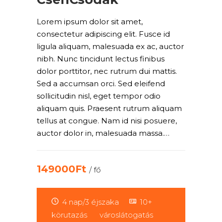
Lorem ipsum dolor sit amet,
consectetur adipiscing elit. Fusce id
ligula aliquam, malesuada ex ac, auctor
nibh. Nunc tincidunt lectus finibus
dolor porttitor, nec rutrum dui mattis.
Sed a accumsan orci. Sed eleifend
sollicitudin nisl, eget tempor odio
aliquam quis. Praesent rutrum aliquam
tellus at congue. Nam id nisi posuere,
auctor dolor in, malesuada massa.…
149000Ft
/ fő
4 nap/3 éjszaka
10+
körutazás
városlátogatás