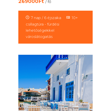
269000Ft
/ fő
7 nap / 6 éjszaka
10+
csillagtúra - fürdési
lehetőségekkel
városlátogatás