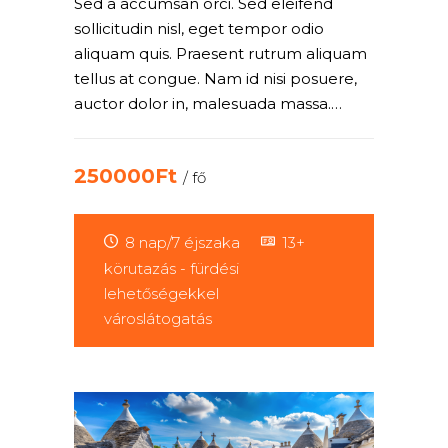
Sed a accumsan orci. Sed eleifend
sollicitudin nisl, eget tempor odio
aliquam quis. Praesent rutrum aliquam
tellus at congue. Nam id nisi posuere,
auctor dolor in, malesuada massa.…
250000Ft
/ fő
8 nap/7 éjszaka
13+
körutazás - fürdési
lehetőségekkel
városlátogatás