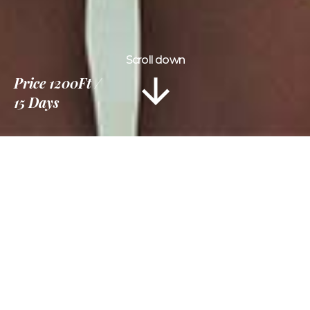
Scroll down
Price
1200Ft
15 Days
Információ
Program
Útvonal
Képek