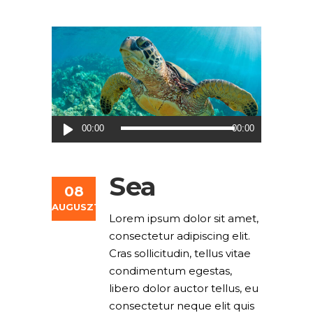
Audió
00:00
00:00
lejátszó
Sea
08
AUGUSZTUS
Lorem ipsum dolor sit amet,
consectetur adipiscing elit.
Cras sollicitudin, tellus vitae
condimentum egestas,
libero dolor auctor tellus, eu
consectetur neque elit quis