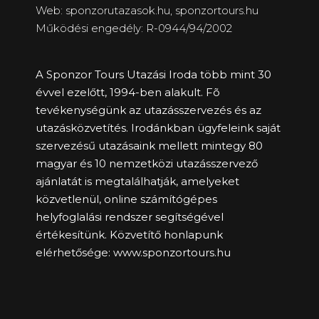
Web: sponzorutazasok.hu,
sponzortours.hu
Működési engedély: R-0944/94/2002
A Sponzor Tours Utazási Iroda több mint 30
évvel ezelőtt, 1994-ben alakult. Fõ
tevékenységünk az utazásszervezés és az
utazásközvetítés. Irodánkban ügyfeleink saját
szervezésű utazásaink mellett mintegy 80
magyar és 10 nemzetközi utazásszervező
ajánlatát is megtalálhatják, amelyeket
közvetlenül, online számítógépes
helyfoglalási rendszer segítségével
értékesítünk. Közvetítő honlapunk
elérhetősége:
www.sponzortours.hu